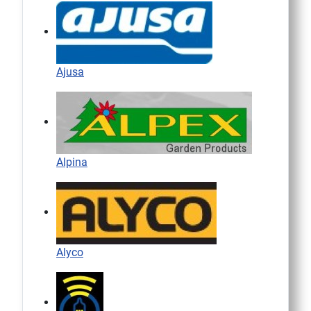
Ajusa
Alpina
Alyco