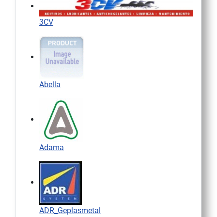
3CV
Abella
Adama
ADR_Geplasmetal