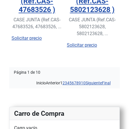
(Ref.CAS-
(Ref.CAS-
47683526 )
5802123628 )
CASE JUNTA (Ref.CAS-
CASE JUNTA (Ref.CAS-
47683526, 47683526, ...
5802123628,
5802123628, ...
Solicitar precio
Solicitar precio
Página 1 de 10
Inicio
Anterior
1
2
3
4
5
6
7
8
9
10
Siguiente
Final
Carro de Compra
Carro vacío