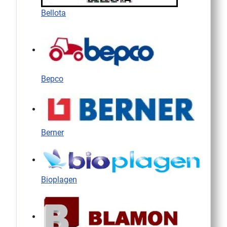
Bellota
Bepco
Berner
Bioplagen