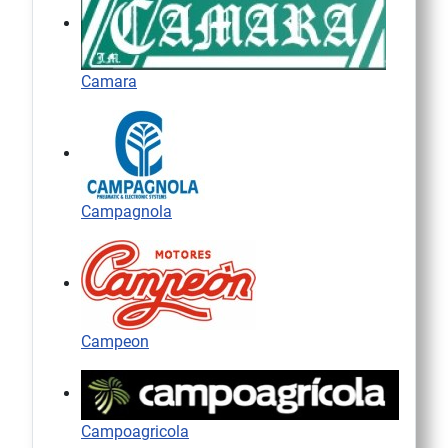
Camara
Campagnola
Campeon
Campoagricola