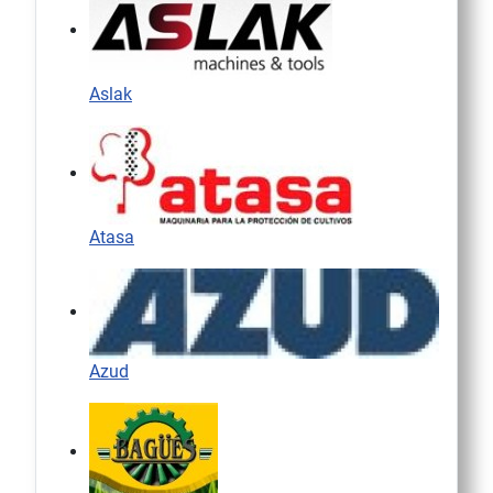
Aslak
Atasa
Azud