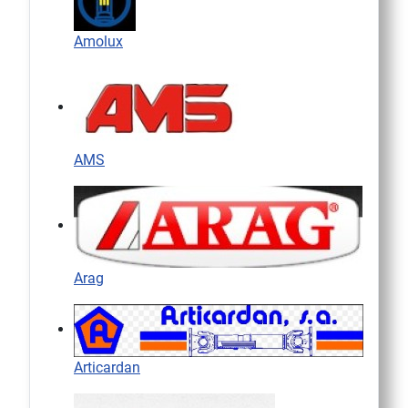
Amolux
AMS
Arag
Articardan