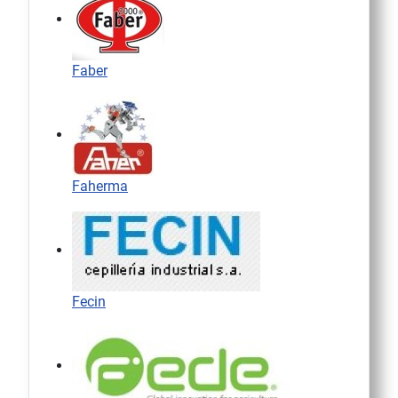
Faber
Faherma
Fecin