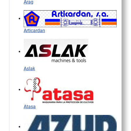
Arag
Articardan
Aslak
Atasa