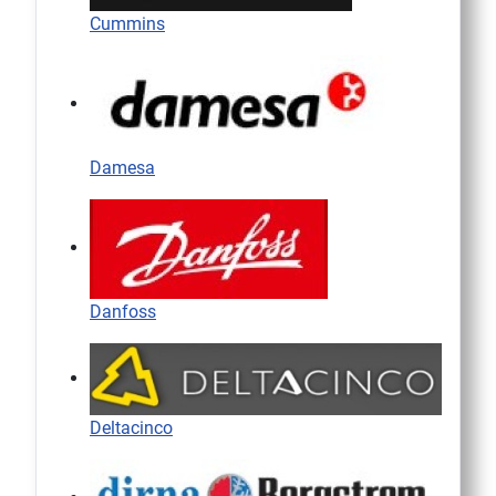
Cummins
Damesa
Danfoss
Deltacinco