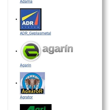
Adama
ADR_Geplasmetal
Agarin
Agrator