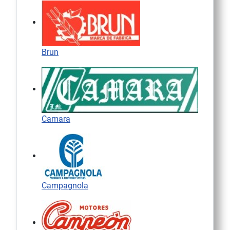
Brun
Camara
Campagnola