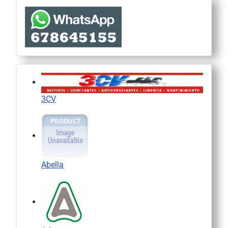
3CV
Abella