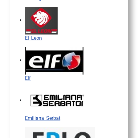
El_Leon
Elf
Emiliana_Serbat