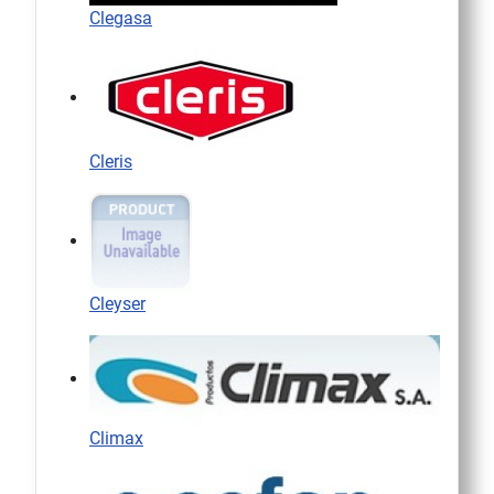
Clegasa
Cleris
Cleyser
Climax