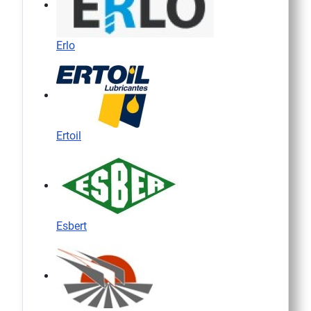
Erlo
Ertoil
Esbert