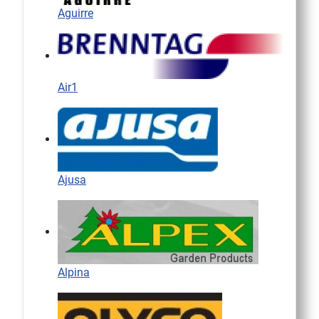
Aguirre
Air1
Ajusa
Alpina