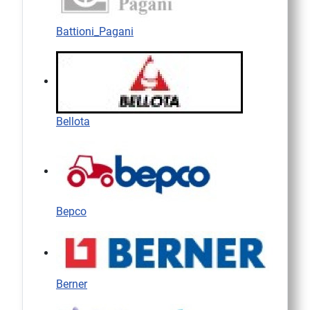
Battioni_Pagani
Bellota
Bepco
Berner