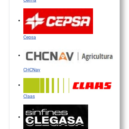
Celma
Cepsa
CHCNav
Claas