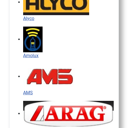
Alyco
Amolux
AMS