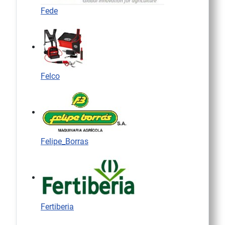
Fede
Felco
Felipe_Borras
Fertiberia