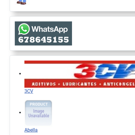
3CV
Abella