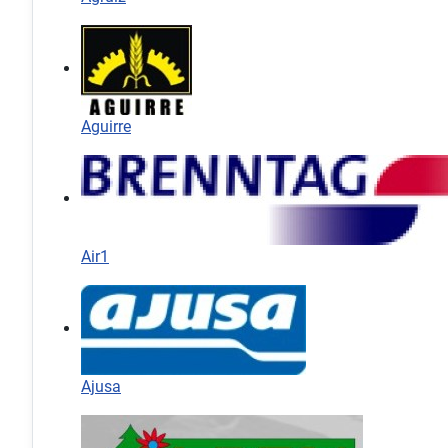
Aguirre
Air1
Ajusa