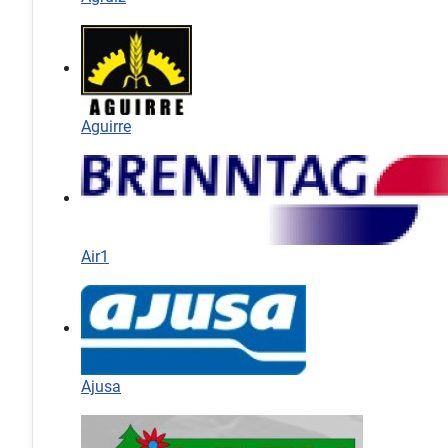
Aguirre
Air1
Ajusa