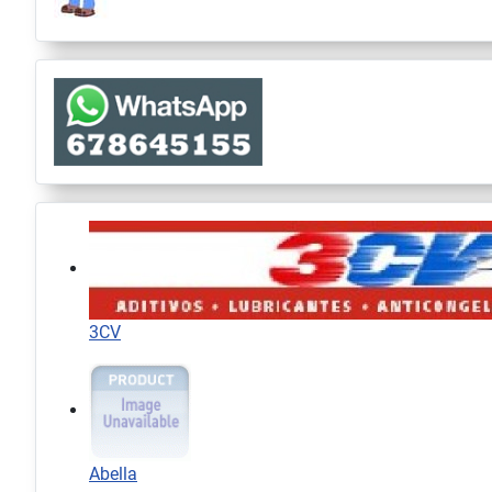
3CV
Abella