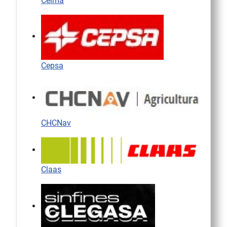
Celma
Cepsa
CHCNav
Claas