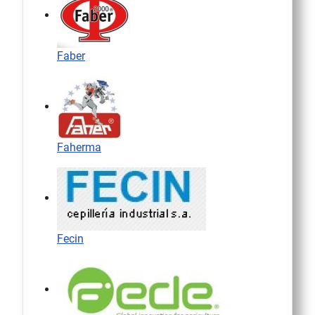
Faber
Faherma
Fecin