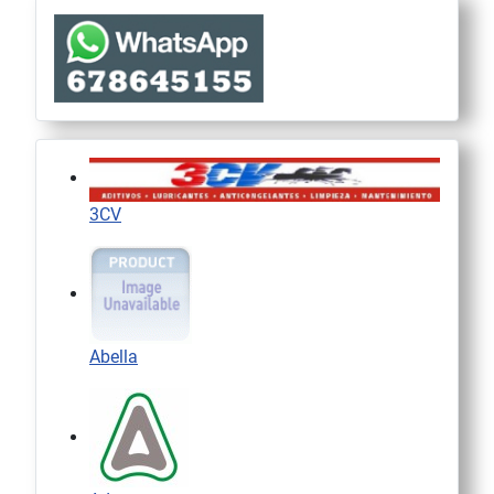
3CV
Abella