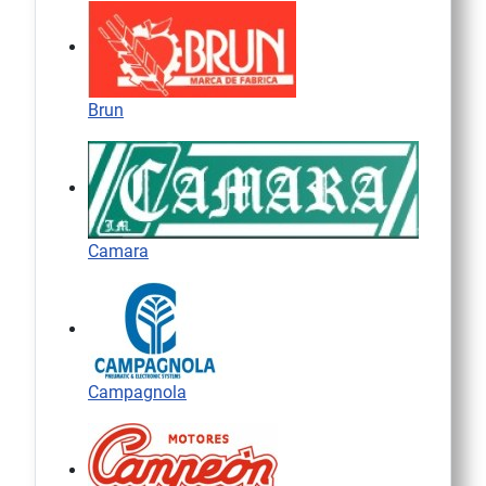
Brun
Camara
Campagnola