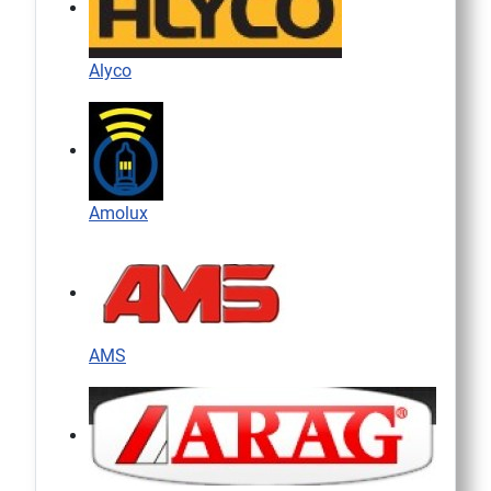
Alyco
Amolux
AMS