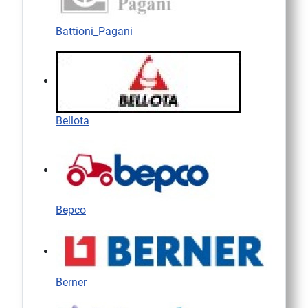
Battioni_Pagani
Bellota
Bepco
Berner