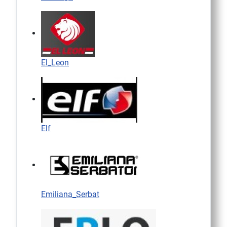
El_Leon
Elf
Emiliana_Serbat