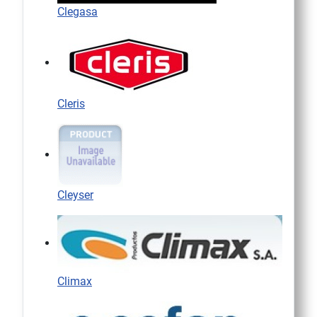
Clegasa
Cleris
Cleyser
Climax