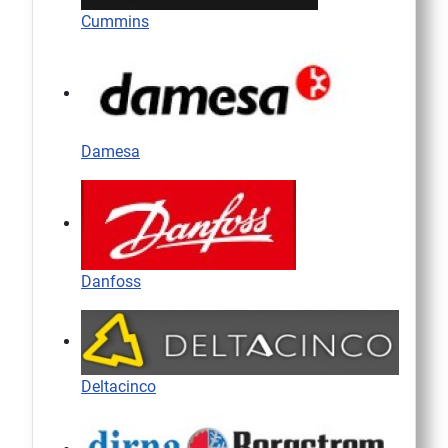
Cummins
Damesa
Danfoss
Deltacinco