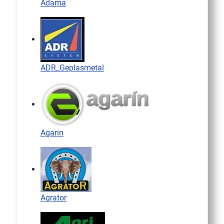
Adama
ADR_Geplasmetal
Agarin
Agrator