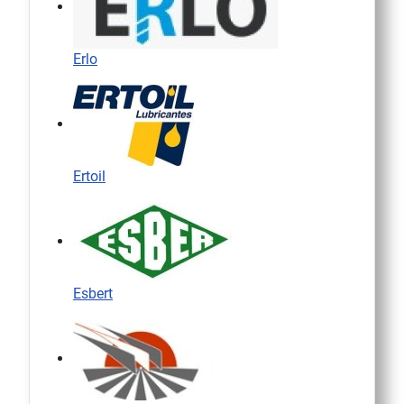
Erlo
Ertoil
Esbert