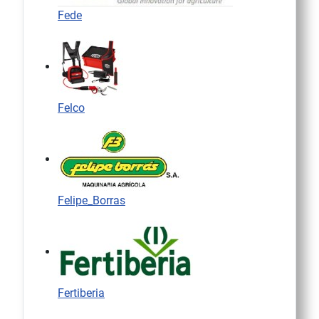
Fede
Felco
Felipe_Borras
Fertiberia