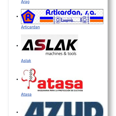
Arag
Articardan
Aslak
Atasa