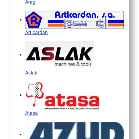
Arag
Articardan
Aslak
Atasa