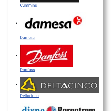
Cummins
Damesa
Danfoss
Deltacinco