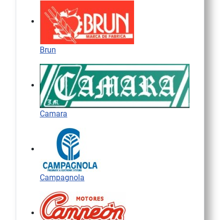
Brun
Camara
Campagnola