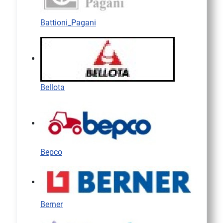
Battioni_Pagani
Bellota
Bepco
Berner