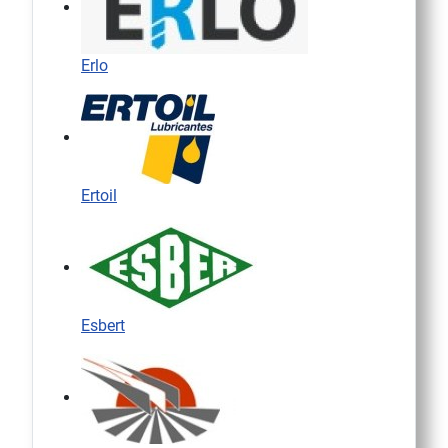
Erlo
Ertoil
Esbert