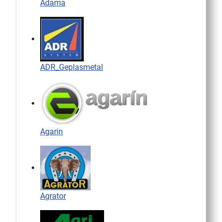
Adama
ADR_Geplasmetal
Agarin
Agrator