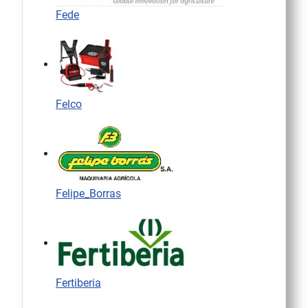
Fede
Felco
Felipe_Borras
Fertiberia