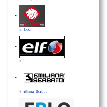
El_Leon
Elf
Emiliana_Serbat