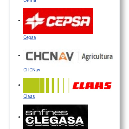
Celma
Cepsa
CHCNav
Claas