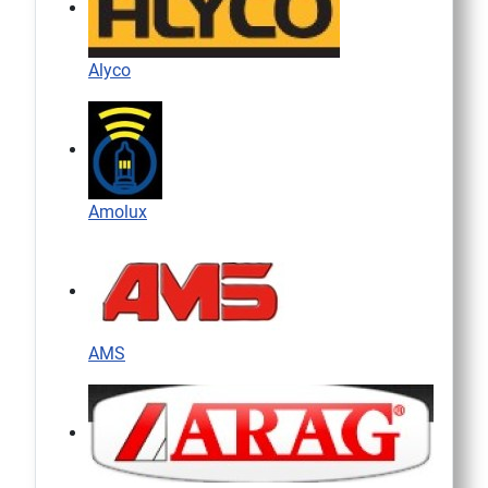
Alyco
Amolux
AMS