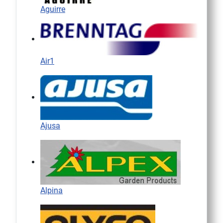
Aguirre
Air1
Ajusa
Alpina