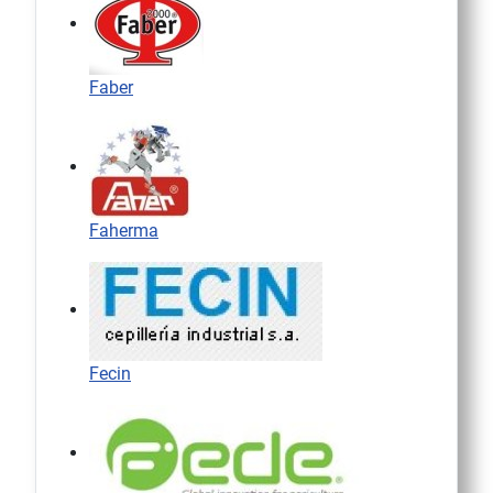
Faber
Faherma
Fecin