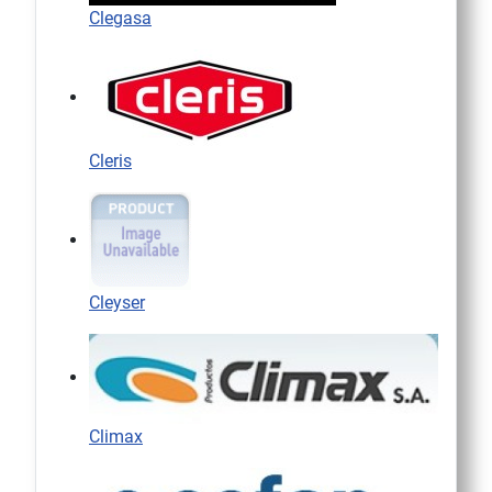
Clegasa
Cleris
Cleyser
Climax