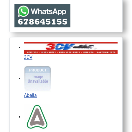
3CV
Abella