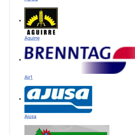
Aguirre
Air1
Ajusa