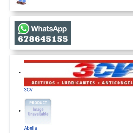
3CV
Abella