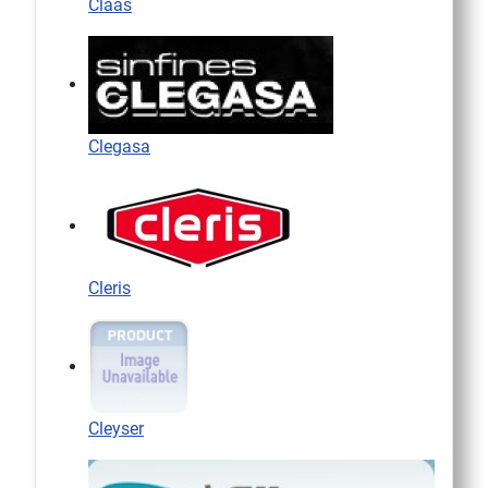
Claas
Clegasa
Cleris
Cleyser