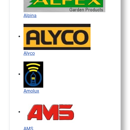
Alpina
Alyco
Amolux
AMS