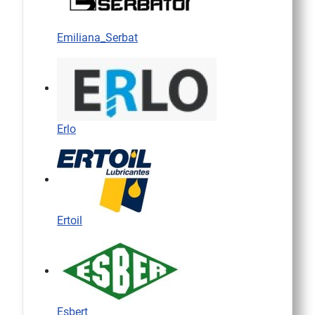
Emiliana_Serbat
Erlo
Ertoil
Esbert