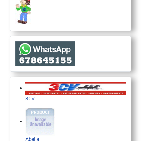
.
3CV
Abella