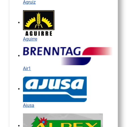
Agruiz
Aguirre
Air1
Ajusa