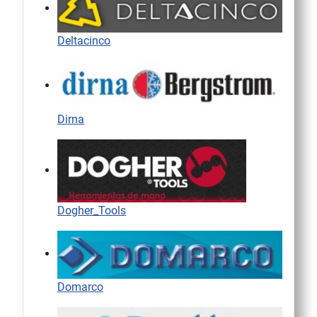
Deltacinco
Dirna
Dogher_Tools
Domarco