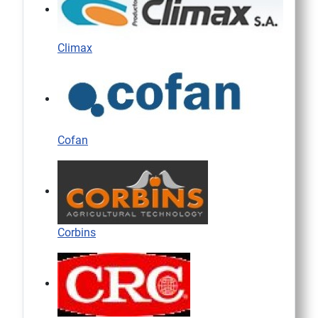
Climax
Cofan
Corbins