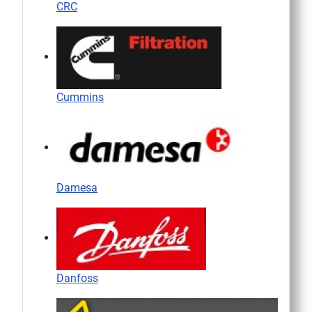
CRC
Cummins
Damesa
Danfoss