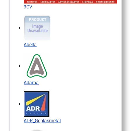
3CV
Abella
Adama
ADR_Geplasmetal