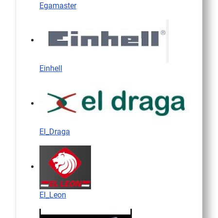
Egamaster
Einhell
El_Draga
El_Leon