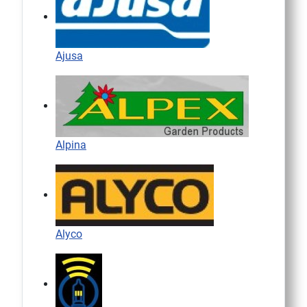
Ajusa
Alpina
Alyco