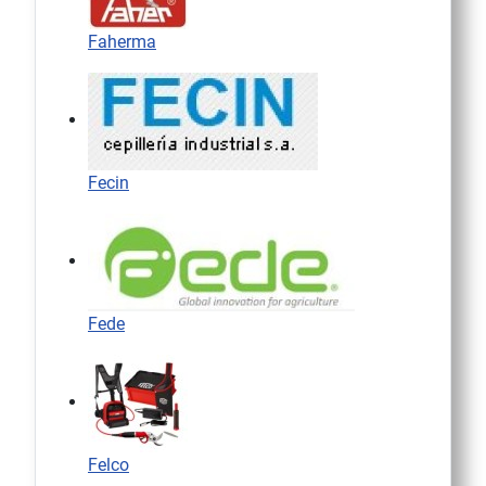
Faherma
Fecin
Fede
Felco