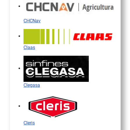
CHCNav
Claas
Clegasa
Cleris