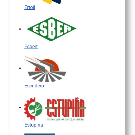
Ertoil
Esbert
Escudero
Estupina