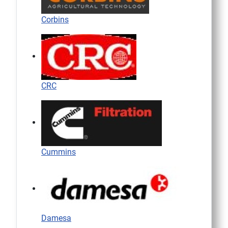
Corbins
CRC
Cummins
Damesa