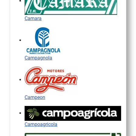
Camara
Campagnola
Campeon
Campoagricola