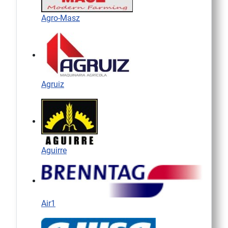
Agro-Masz
Agruiz
Aguirre
Air1