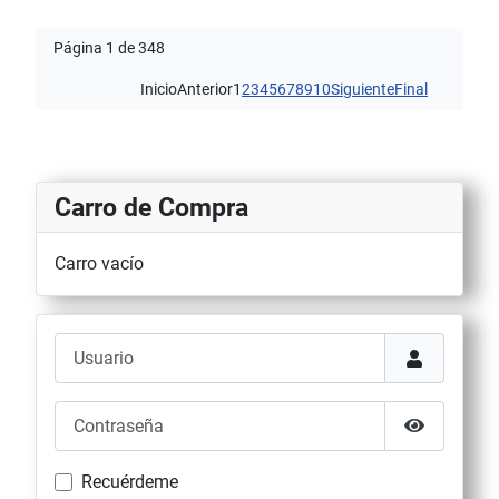
Página 1 de 348
Inicio
Anterior
1
2
3
4
5
6
7
8
9
10
Siguiente
Final
Carro de Compra
Carro vacío
Usuario
Contraseña
Mostrar co
Recuérdeme