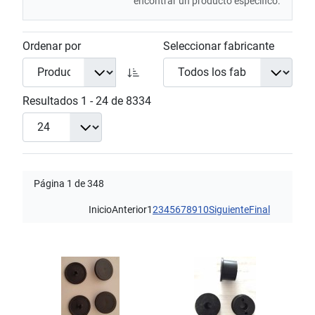
encontrar un producto específico.
Ordenar por
Seleccionar fabricante
Resultados 1 - 24 de 8334
Página 1 de 348
Inicio
Anterior
1
2
3
4
5
6
7
8
9
10
Siguiente
Final