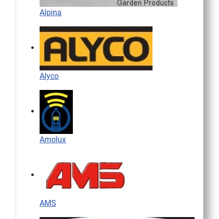
Alpina
Alyco
Amolux
AMS