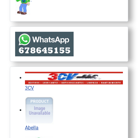
3CV
Abella