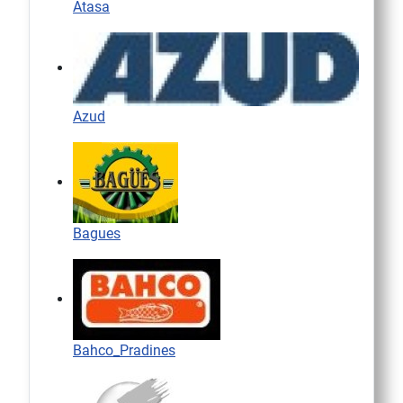
Atasa
Azud
Bagues
Bahco_Pradines