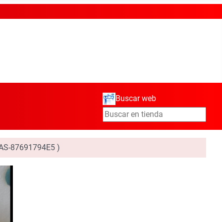
Buscar web
AS-87691794E5 )